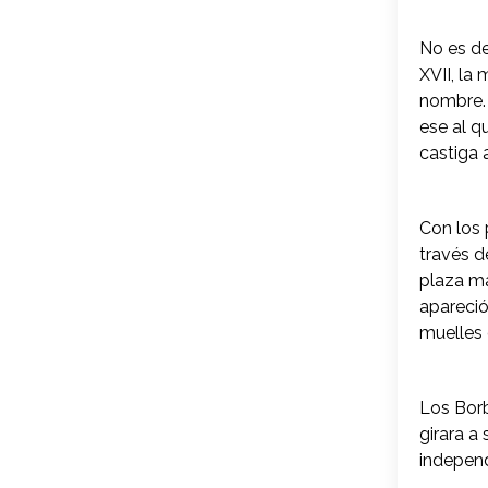
No es de
XVII, la 
nombre. 
ese al q
castiga 
Con los 
través d
plaza ma
apareció
muelles 
Los Borb
girara a
independ