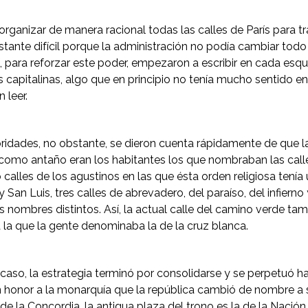
organizar de manera racional todas las calles de París para t
stante difícil porque la administración no podía cambiar tod
 para reforzar este poder, empezaron a escribir en cada esq
es capitalinas, algo que en principio no tenía mucho sentido
 leer.
ridades, no obstante, se dieron cuenta rápidamente de que 
como antaño eran los habitantes los que nombraban las calle
o calles de los agustinos en las que ésta orden religiosa tenía
y San Luis, tres calles de abrevadero, del paraíso, del infiern
s nombres distintos. Así, la actual calle del camino verde tam
 la que la gente denominaba la de la cruz blanca.
caso, la estrategia terminó por consolidarse y se perpetuó ha
n honor a la monarquía que la república cambió de nombre a s
de la Concordia, la antigua plaza del trono es la de la Nación, 