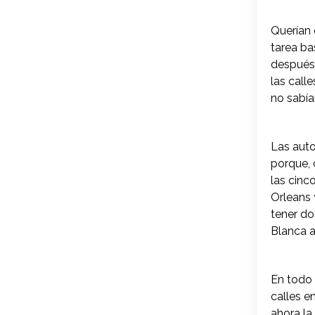
Querían 
tarea ba
después,
las call
no sabían
Las auto
porque, 
las cinc
Orleans 
tener do
Blanca a
En todo 
calles e
ahora la 