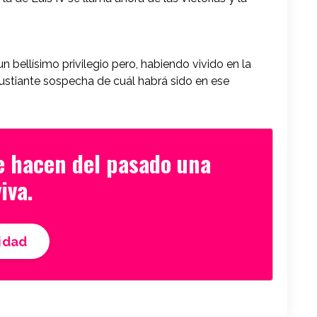
 bellísimo privilegio pero, habiendo vivido en la
gustiante sospecha de cuál habrá sido en ese
e hacen del pasado una
iva.
idad