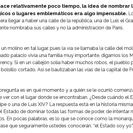
ace relativamente poco tiempo, la idea de nombrar l
icos o lugares emblemáticos era algo impensable.
Lo
ra llegar a haber una calle de la república, una de Luis el Gra
ente nombraba sus calles y no la administración de París.
a un molino en tal lugar, pues la vía se llamaba la calle del mo
ado palacio vivía una familia muy importante, digamos los M
ncy. Si en un callejón solía haber muchos robos, el pueblo pa
l bolsillo cortado. Así se bautizaban las vías de la capital de 
pregunta es en qué momento y a quién se le ocurrió comenza
 ver con el lugar donde se encontraban. ¿Desde cuándo el Es
cipe o una de Luis XIV? La respuesta está en la historia misma 
el Estado de dominar todas las formas de poder, de intentar m
s. En pocas palabras, es lo que se conoce como la monarquí
rase que seguramente ustedes conocerán, “el Estado soy yo”