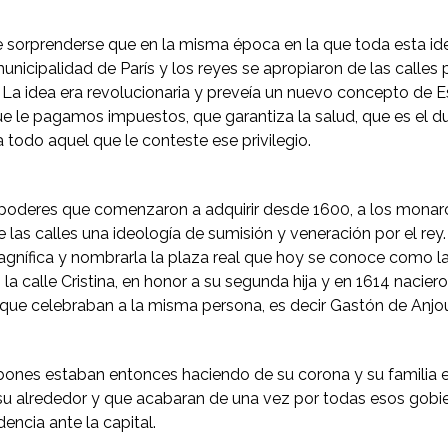
 sorprenderse que en la misma época en la que toda esta ide
municipalidad de París y los reyes se apropiaron de las calles p
La idea era revolucionaria y preveía un nuevo concepto de Es
ue le pagamos impuestos, que garantiza la salud, que es el du
a todo aquel que le conteste ese privilegio.
poderes que comenzaron a adquirir desde 1600, a los monarc
e las calles una ideología de sumisión y veneración por el rey
gnífica y nombrarla la plaza real que hoy se conoce como l
 la calle Cristina, en honor a su segunda hija y en 1614 nacie
que celebraban a la misma persona, es decir Gastón de Anjou
ones estaban entonces haciendo de su corona y su familia e
 su alrededor y que acabaran de una vez por todas esos gobi
encia ante la capital.