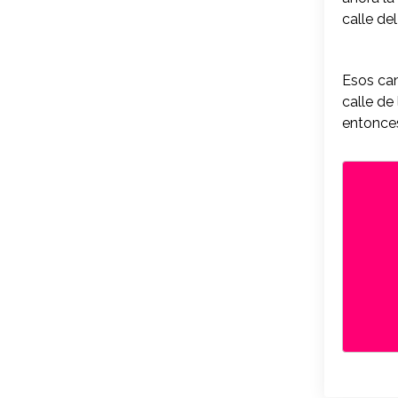
calle del
Esos cam
calle de
entonces