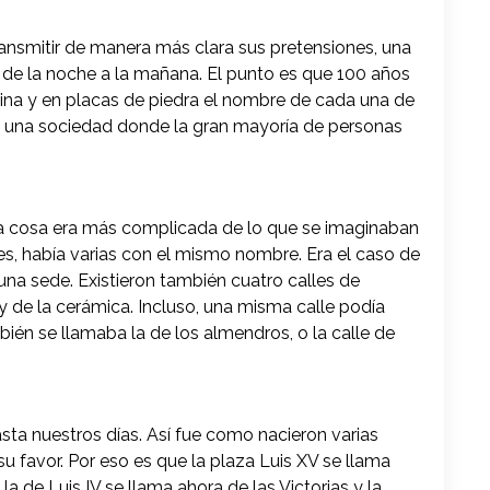
ransmitir de manera más clara sus pretensiones, una
o de la noche a la mañana. El punto es que 100 años
uina y en placas de piedra el nombre de cada una de
 en una sociedad donde la gran mayoría de personas
la cosa era más complicada de lo que se imaginaban
s, había varias con el mismo nombre. Era el caso de
 una sede. Existieron también cuatro calles de
o y de la cerámica. Incluso, una misma calle podía
bién se llamaba la de los almendros, o la calle de
sta nuestros días. Así fue como nacieron varias
u favor. Por eso es que la plaza Luis XV se llama
la de Luis IV se llama ahora de las Victorias y la