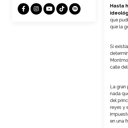
Hasta h
ideológ
que pudie
que la g
Si existí
determin
Montmore
calle de
La gran 
nada que
del prín
reyes y 
impuesto
en una f