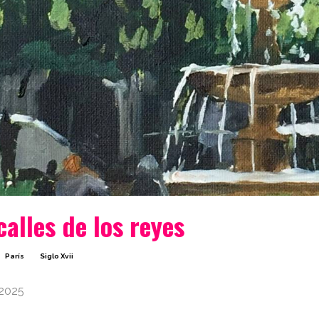
calles de los reyes
París
Siglo Xvii
 2025